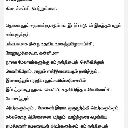
கிடைக்கப்பட்டபெற்றுள்ளன.
தொகைநூல் உருவாக்குவதில் பல இடர்ப்பாடுகள் இருந்தபோதும்
எங்களுக்குப்
பக்கபலமாக நின்று உதவிய உலகத்தமிழாராய்ச்சி
,
ரோஜாமுத்தையா
,
கன்னிமரா
நூலக மேலாளர்களுக்கு எம் நன்றியைத் தெரிவித்துக்
கொள்கிறோம். நானும் என்இனணயரும் தனித்தும்
,
இணைந்தும் எழுதிய நூல்களின்வரிசையில்
இப்பத்தாவது நூலை வெளியிடஉதவிபுரிந்த ச.மெ.மீனாட்சி
சோமசுந்தரம்
அவர்களுக்கும்
,
மேலாளர் இராம. குருமூர்த்தி அவர்களுக்கும்
,
நல்லதொரு ஆலோசனை மற்றும் வாழ்த்துரை வழங்கிய
எழுத்தாளர் கமலாலயன் அவர்களுக்கும் எம் நன்றியைத்