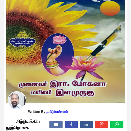
வீராபுரம், அரசு உயர்நிலைப்பள்ளி - திருவள
தஞ்சாவூர் மாவட்டம், மல்லிப்பட்டினம் அரசு மேல்நிலைப்பள்ளி, ஆச
கோடம்பாக்கம், அரசு மேல்நிலைப்பள்ளியில் 1996 - 98 ஆம் 
#கொல்லிமலை #இன்பச்சுற்றுலா.... அக்டோபர் 1
தமிழ் அறிவோம்! 210. க
25 ஆண்டுகால நட்பு - 31.05.2026 சந்
Written By
தமிழ்ச்சங்கமம்
சிற்றிலக்கிய
நூற்றொகை