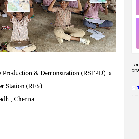
For
ch
ge Production & Demonstration (RSFPD) is
r Station (RFS).
adhi, Chennai.