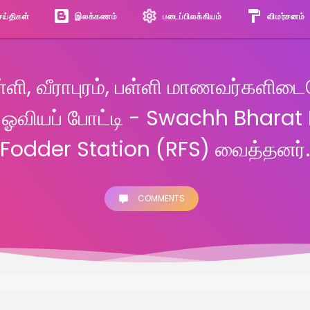
ெய்திகள்
இலக்கணம்
படைப்பிலக்கியம்
விமர்சனம்
ள்ளி, வீராபுரம், பள்ளி மாணவர்களிட
 ஓவியப் போட்டி - Swachh Bharat
Fodder Station (RFS) வைத்தனர்.
COMMENTS
சு உயர்நிலைப்பள்ளியில் டிசம்பர் மாத பள்ளி மேலாண்மைக் குழு கூட்டம் 05.12.202