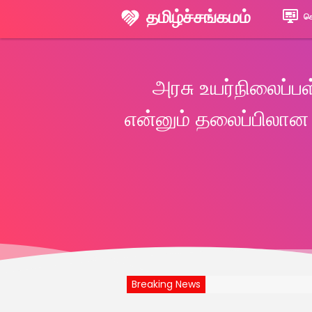
தமிழ்ச்சங்கமம்
ச
அரசு உயர்நிலைப்ப
என்னும் தலைப்பிலான
Breaking News
வீராபுரம், அர