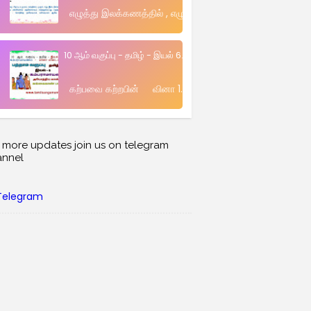
எழுத்து இலக்கணத்தில் , எழுத்துகளின் வகைகள் , அவை ஒலிக
10 ஆம் வகுப்பு - தமிழ் - இயல் 6. கம்பராமாயணம் - கவிதைப்பேழ
கற்பவை கற்றபின் வினா 1. கம்பராமாயணக் கதைமாந்தர்களுள்
 more updates join us on telegram
annel
Telegram